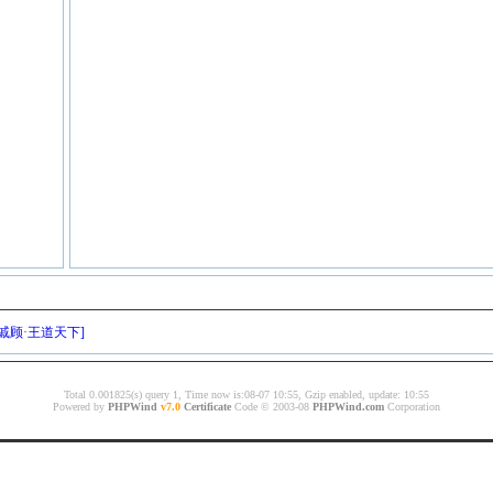
[戚顾·王道天下]
Total 0.001825(s) query 1, Time now is:08-07 10:55, Gzip enabled, update: 10:55
Powered by
PHPWind
v7.0
Certificate
Code © 2003-08
PHPWind.com
Corporation