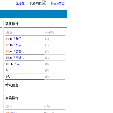
无图版
风格切换
Home首页
版块排行
板块
帖子数
01.
■-『新手 ..
(31)
02.
■-『公告 ..
(7)
03.
■-『公告 ..
(3)
04.
■-『测速 ..
(2)
05.
■-『应 ..
(0)
06.
(0)
07.
(0)
站点信息
会员排行
用户
帖数