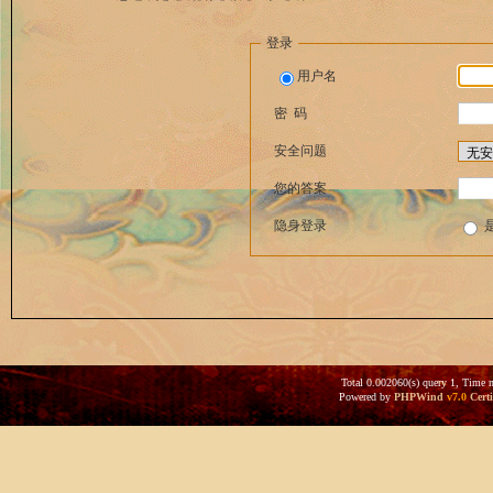
登录
用户名
密 码
安全问题
您的答案
隐身登录
Total 0.002060(s) query 1, Time 
Powered by
PHPWind
v7.0
Certi