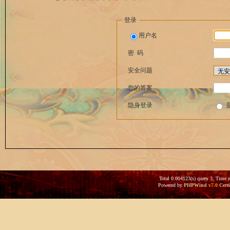
登录
用户名
密 码
安全问题
您的答案
隐身登录
Total 0.004123(s) query 3, Time 
Powered by
PHPWind
v7.0
Certi